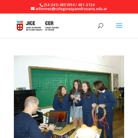
(54-341) 4851894 / 481-3134
informes@colegioespanolrosario.edu.ar