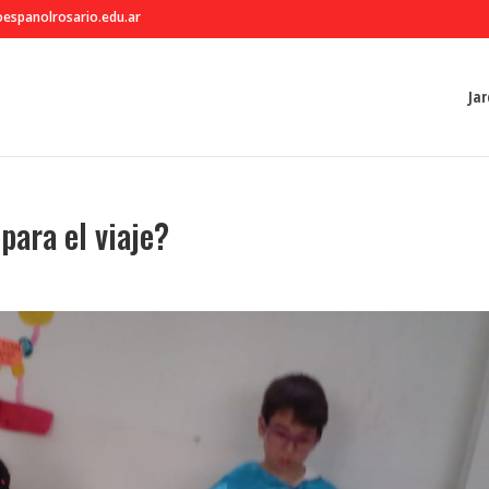
espanolrosario.edu.ar
Jar
ara el viaje?