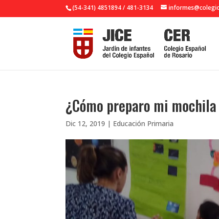
(54-341) 4851894 / 481-3134
informes@colegio
¿Cómo preparo mi mochila p
Dic 12, 2019
|
Educación Primaria