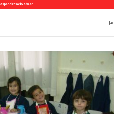
espanolrosario.edu.ar
Jar