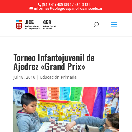
(54-341) 4851894 / 481-3134
informes@colegioespanolrosario.edu.ar
Torneo Infantojuvenil de
Ajedrez «Grand Prix»
Jul 18, 2016
|
Educación Primaria