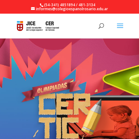
(54-341) 4851894 / 481-3134
informes@colegioespanolrosario.edu.ar