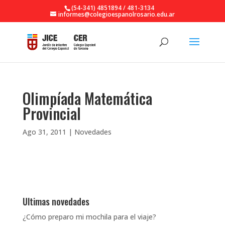
(54-341) 4851894 / 481-3134
informes@colegioespanolrosario.edu.ar
Olimpíada Matemática
Provincial
Ago 31, 2011
|
Novedades
Ultimas novedades
¿Cómo preparo mi mochila para el viaje?