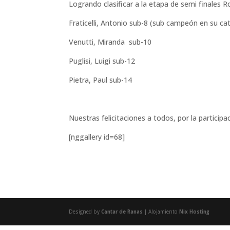
Logrando clasificar a la etapa de semi finales R
Fraticelli, Antonio sub-8 (sub campeón en su ca
Venutti, Miranda sub-10
Puglisi, Luigi sub-12
Pietra, Paul sub-14
Nuestras felicitaciones a todos, por la participa
[nggallery id=68]
Designed by
Cantar de Ranas
| Alojamiento
Nix Hosting