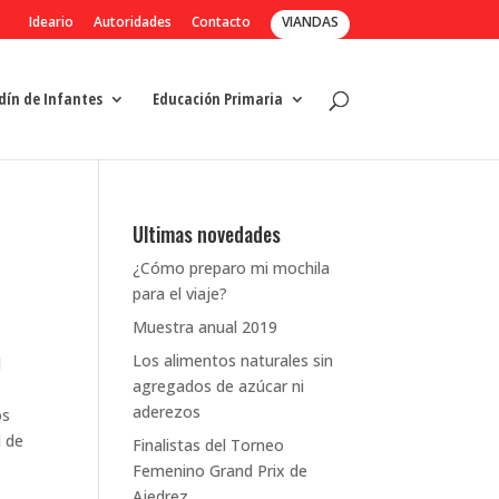
Ideario
Autoridades
Contacto
VIANDAS
dín de Infantes
Educación Primaria
Ultimas novedades
¿Cómo preparo mi mochila
para el viaje?
Muestra anual 2019
Los alimentos naturales sin
d
agregados de azúcar ni
aderezos
os
l de
Finalistas del Torneo
Femenino Grand Prix de
Ajedrez