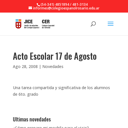
(54-341) 4851894 / 481-3134
informes@colegioespanolrosario.edu.ar
Acto Escolar 17 de Agosto
Ago 28, 2008
|
Novedades
Una tarea compartida y significativa de los alumnos
de 6to. grado
Ultimas novedades
¿Cómo preparo mi mochila para el viaje?