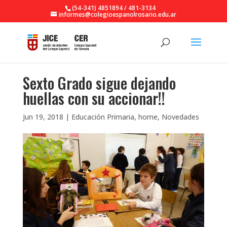
(54-341) 4851894 / 481-3134
informes@colegioespanolrosario.edu.ar
Sexto Grado sigue dejando
huellas con su accionar!!
Jun 19, 2018
|
Educación Primaria
,
home
,
Novedades