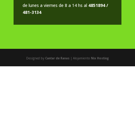
de lunes a viernes de 8 a 14 hs al
4851894 /
481-3134
Designed by
Cantar de Ranas
| Alojamiento
Nix Hosting