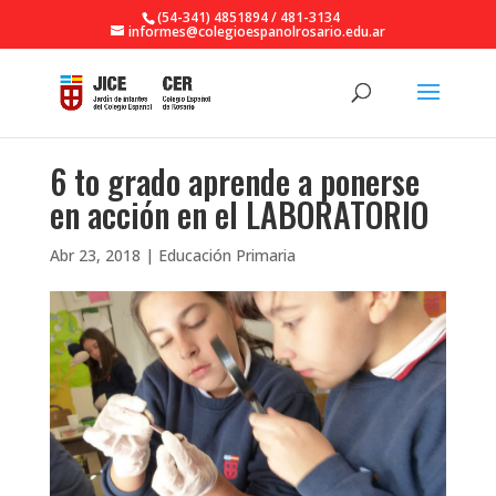
(54-341) 4851894 / 481-3134
informes@colegioespanolrosario.edu.ar
6 to grado aprende a ponerse
en acción en el LABORATORIO
Abr 23, 2018
|
Educación Primaria